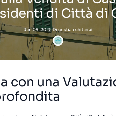
sidenti di Città di
Jun 09, 2025
·
Di
cristian
chitarrai
ia con una Valutaz
rofondita