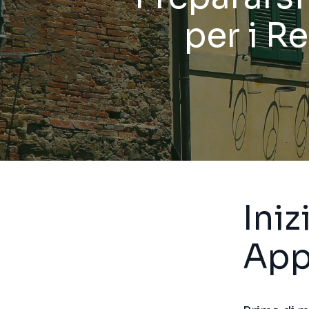
per i Re
Iniz
App