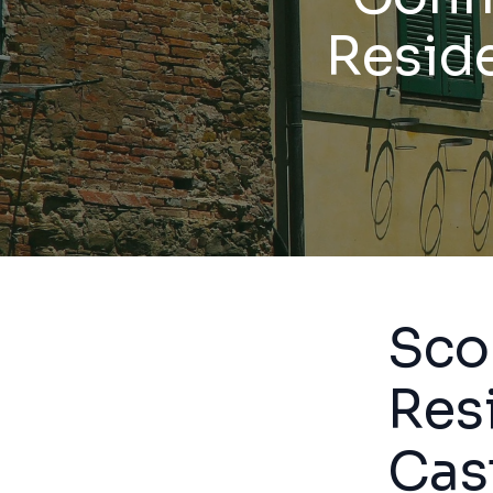
Reside
Scop
Resi
Cas