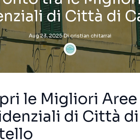
nziali di Città di C
Aug 23, 2025
·
Di
cristian
chitarrai
ri le Migliori Aree
denziali di Città di
tello